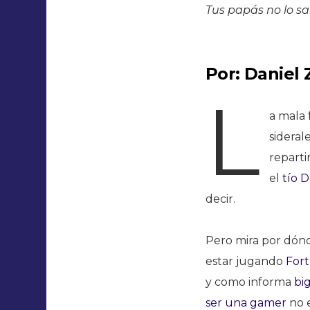
Tus papás no lo s
Por: Daniel 
L
a mala 
sideral
reparti
el
tío 
decir.
Pero mira por dónde
estar jugando
Fort
y como informa
bi
ser una gamer
no e