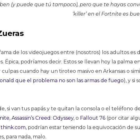
aben (y puede que tú tampoco), pero que te hayas conv
‘killer’ en el Fortnite es b
Zueras
fama de los videojuegos entre (nosotros) los adultos es
es. Épica, podríamos decir. Estos se llevan hoy la palma
r culpas cuando hay un tiroteo masivo en Arkansas o simil
Donald que el problema no son las armas de fuego
), y si
, si van tus papás y te quitan la consola o el teléfono d
nite
,
Assassin’s Creed: Odyssey
, o
Fallout 76
(por citar alg
gthink.com
, podrían estar teniendo la equivocación de su
s, para nada, malo.