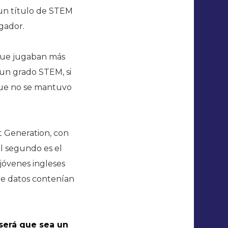
 un título de STEM
ugador.
 que jugaban más
un grado STEM, si
que no se mantuvo
t Generation, con
el segundo es el
 jóvenes ingleses
 de datos contenían
 será que sea un