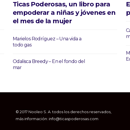
,
Ticas Poderosas, un libro para
E
empoderar a niñas y jóvenes en
p
el mes de la mujer
C
m
Marielos Rodríguez – Una vida a
todo gas
M
E
Odalisca Breedy – En el fondo del
mar
© 2017 Nooleo S. A. todos los derechos reservados,
más información: info@ticaspoderosas.com