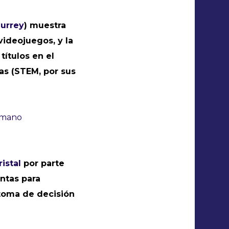
Surrey
) muestra
videojuegos, y la
títulos en el
as (STEM, por sus
umano
istal
por parte
ntas para
 toma de decisión