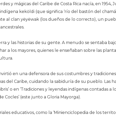
rdes y mágicas del Caribe de Costa Rica nacía, en 1954,
indígena keköldi (que significa ‘río del bastón del cham
ente al clan yëyëwak (los dueños de lo correcto), un pueb
 ancestrales.
rra y las historias de su gente. A menudo se sentaba baj
ar a los mayores, quienes le enseñaban sobre las plantas,
ultura.
onvirtió en una defensora de sus costumbres y tradicione
enas del Caribe, cuidando la sabiduría de su pueblo. Las h
ribris’ o en ‘Tradiciones y leyendas indígenas contadas a lo
e Cocles’ (este junto a Gloria Mayorga).
ales educativos, como la ‘Minienciclopedia de los territo