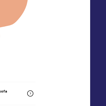
ósofa