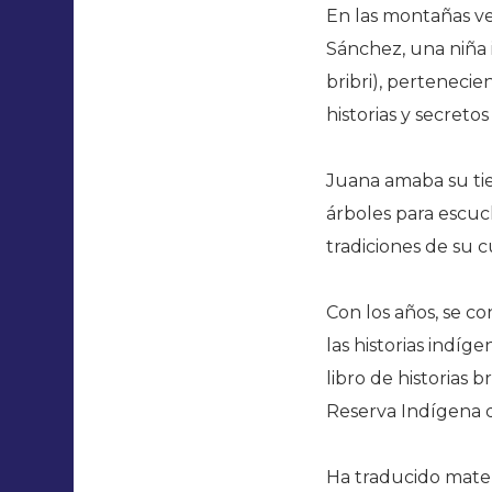
En las montañas ve
Sánchez, una niña 
bribri), perteneci
historias y secretos
Juana amaba su tie
árboles para escuch
tradiciones de su c
Con los años, se c
las historias indíg
libro de historias b
Reserva Indígena d
Ha traducido materi