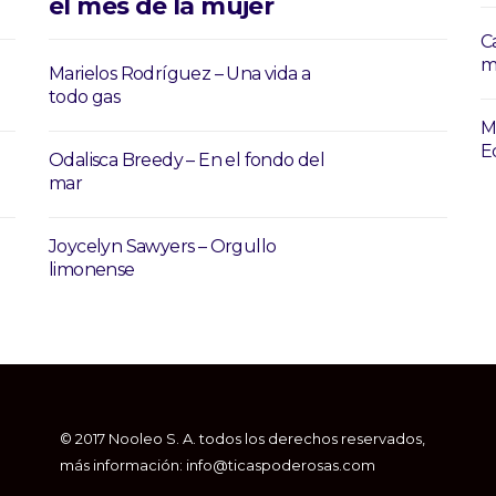
el mes de la mujer
C
m
Marielos Rodríguez – Una vida a
todo gas
M
E
Odalisca Breedy – En el fondo del
mar
Joycelyn Sawyers – Orgullo
limonense
© 2017 Nooleo S. A. todos los derechos reservados,
más información: info@ticaspoderosas.com