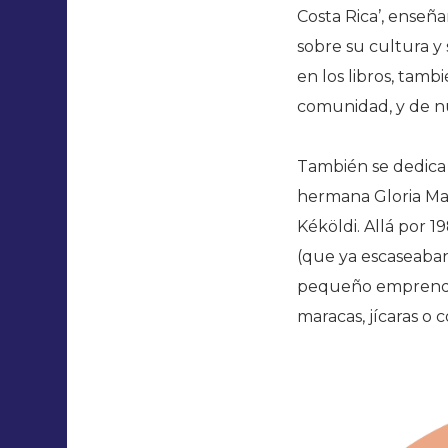
Costa Rica’, enseñ
sobre su cultura y
en los libros, tamb
comunidad, y de n
También se dedica a
hermana Gloria May
Kéköldi. Allá por 1
(que ya escaseaban
pequeño emprendim
maracas, jícaras o 