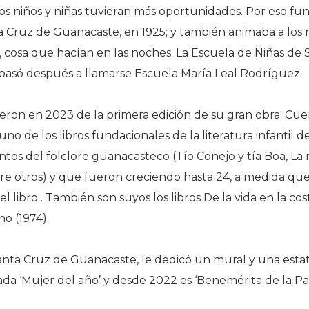
os niños y niñas tuvieran más oportunidades. Por eso fun
a Cruz de Guanacaste, en 1925; y también animaba a los
, cosa que hacían en las noches. La Escuela de Niñas de 
 pasó después a llamarse Escuela María Leal Rodríguez.
eron en 2023 de la primera edición de su gran obra: Cuen
o de los libros fundacionales de la literatura infantil d
tos del folclore guanacasteco (Tío Conejo y tía Boa, La
tre otros) y que fueron creciendo hasta 24, a medida qu
l libro . También son suyos los libros De la vida en la cos
o (1974).
anta Cruz de Guanacaste, le dedicó un mural y una esta
da ‘Mujer del año’ y desde 2022 es ‘Benemérita de la Pat