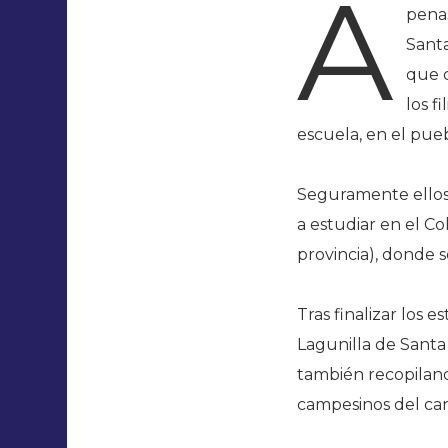
A
penas
Santa
que 
los f
escuela, en el pueb
Seguramente ellos 
a estudiar en el Co
provincia), donde
Tras finalizar los
Lagunilla de Santa
también recopiland
campesinos del ca