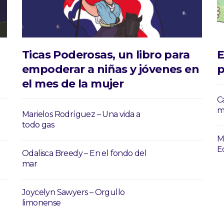
,
Ticas Poderosas, un libro para
E
empoderar a niñas y jóvenes en
p
el mes de la mujer
C
m
Marielos Rodríguez – Una vida a
todo gas
M
E
Odalisca Breedy – En el fondo del
mar
Joycelyn Sawyers – Orgullo
limonense