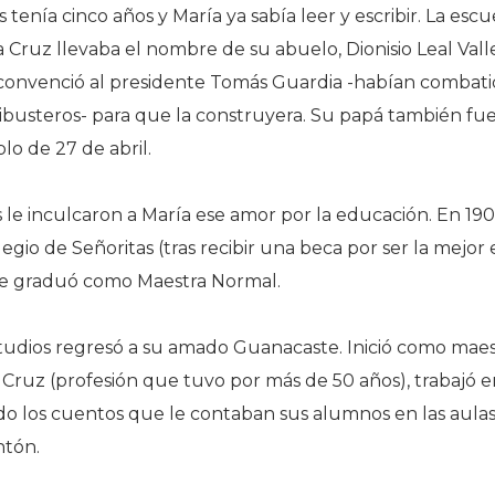
 tenía cinco años y María ya sabía leer y escribir. La es
 Cruz llevaba el nombre de su abuelo, Dionisio Leal Val
convenció al presidente Tomás Guardia -habían combatid
ilibusteros- para que la construyera. Su papá también fu
lo de 27 de abril.
le inculcaron a María ese amor por la educación. En 190
legio de Señoritas (tras recibir una beca por ser la mejor
 se graduó como Maestra Normal.
 estudios regresó a su amado Guanacaste. Inició como mae
 Cruz (profesión que tuvo por más de 50 años), trabajó 
o los cuentos que le contaban sus alumnos en las aulas,
ntón.