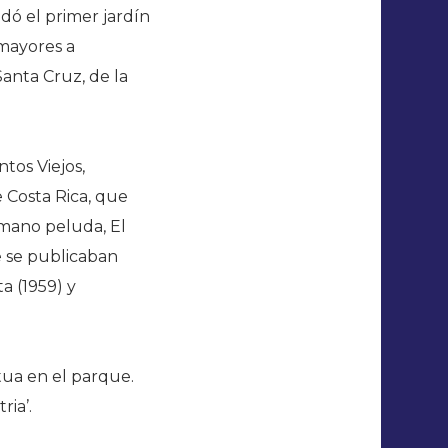
dó el primer jardín
 mayores a
Santa Cruz, de la
tos Viejos,
e Costa Rica, que
 mano peluda, El
e se publicaban
ta (1959) y
tua en el parque.
ria’.