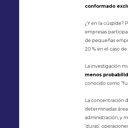
conformado excl
¿Y en la cúspide? P
empresas participan
de pequeñas empre
20 % en el caso de 
La investigación 
menos probabilid
conocido como “fug
La concentración d
determinadas áreas:
administración, y 
‘duras’: operacione