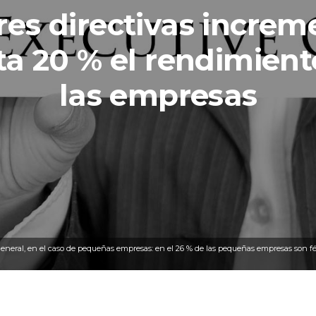
es directivas incre
ta 20 % el rendimient
las empresas
o general, en el caso de pequeñas empresas: en el 26 % de las pequeñas empresas son 