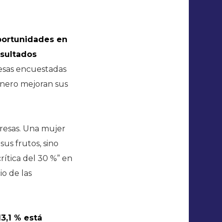
portunidades en
esultados
resas encuestadas
énero mejoran sus
presas. Una mujer
sus frutos, sino
rítica del 30 %” en
o de las
3,1 % está