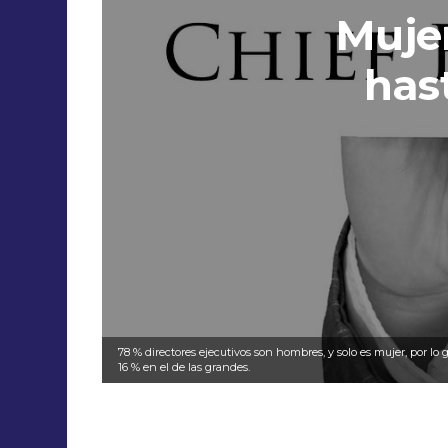
Mujer
has
78 % directores ejecutivos son hombres, y solo es mujer, por l
16 % en el de las grandes.