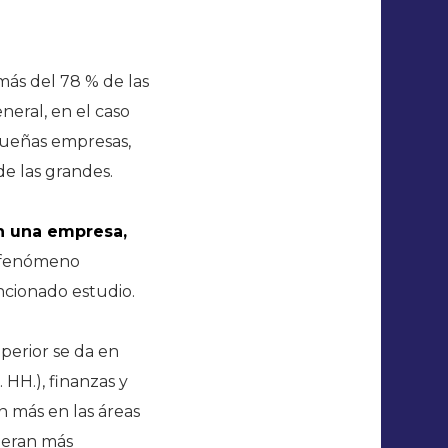
 más del 78 % de las
neral, en el caso
queñas empresas,
de las grandes.
en una empresa,
fenómeno
ncionado estudio.
perior se da en
 HH.), finanzas y
n más en las áreas
ideran más