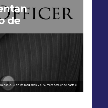
mentan
o de
féminas, 20 % en las medianas, y el número desciende hasta el