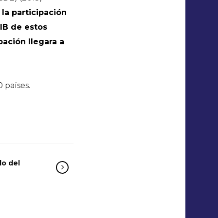
la participación
PIB de estos
pación llegara a
 países.
do del