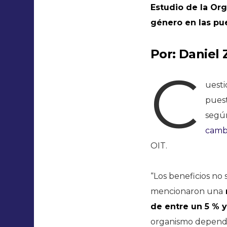
Estudio de la Org
género en las pu
Por: Daniel 
C
uesti
puest
segú
camb
OIT.
“Los beneficios no
mencionaron una
de entre un 5 % 
organismo dependie