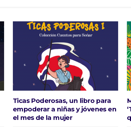
,
Ticas Poderosas, un libro para
M
empoderar a niñas y jóvenes en
‘
el mes de la mujer
q