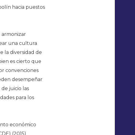
olín hacia puestos
e armonizar
ear una cultura
 la diversidad de
ien es cierto que
por convenciones
pueden desempeñar
de juicio las
idades para los
iento económico
CDE) (2015)