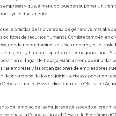
 las empresas y que, a menudo, pueden suponer un tramp
concluye el documento.
que la práctica de la diversidad de género va más allá d
 políticas de recursos humanos. Consiste también en cr
uosa, donde no predomine un único género y que traslade
e mujeres y hombres aportan en las negociaciones. Si b
mperan en el lugar de trabajo están a menudo influidas 
ias, las empresas y las organizaciones de empleadores 
n desprenderse de los prejuicios sexistas y poner en tela 
ca Deborah France-Massin, directora de la Oficina de Activ
ento del empleo de las mujeres está asociado al crecim
zación para la Cooperación y el Desarrollo Económico (O