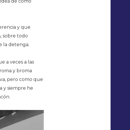
a idea de cómo
erencia y que
, sobre todo
e la detenga.
e a veces a las
broma y broma
tiva, pero como que
a y siempre he
acón.