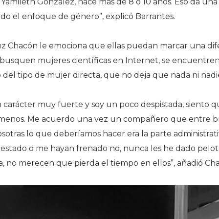
 Yamileth González, hace más de 8 o 10 años. Eso da un
o el enfoque de género”, explicó Barrantes.
Luz Chacón le emociona que ellas puedan marcar una dif
busquen mujeres científicas en Internet, se encuentren
o del tipo de mujer directa, que no deja que nada ni nadi
carácter muy fuerte y soy un poco despistada, siento qu
 menos. Me acuerdo una vez un compañero que entre 
sotras lo que deberíamos hacer era la parte administra
estado o me hayan frenado no, nunca les he dado pelot
a, no merecen que pierda el tiempo en ellos”, añadió Ch