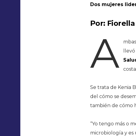
Dos mujeres lider
Por: Fiorell
A
mbas 
llev
Salu
cost
Se trata de Kenia 
del cómo se desem
también de cómo ha
“Yo tengo más o me
microbiología y es