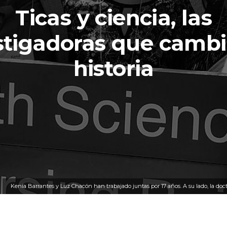
Ticas y ciencia, las
stigadoras que cambi
historia
Kenia Barrantes y Luz Chacón han trabajado juntas por 17 años. A su lado, la docto