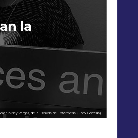
an la
ra Shirley Vargas, de la Escuela de Enfermería. (Foto: Cortesía).