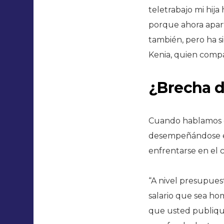
teletrabajo mi hija
porque ahora apart
también, pero ha s
Kenia, quien compa
¿Brecha d
Cuando hablamos d
desempeñándose en 
enfrentarse en el 
“A nivel presupues
salario que sea ho
que usted publique