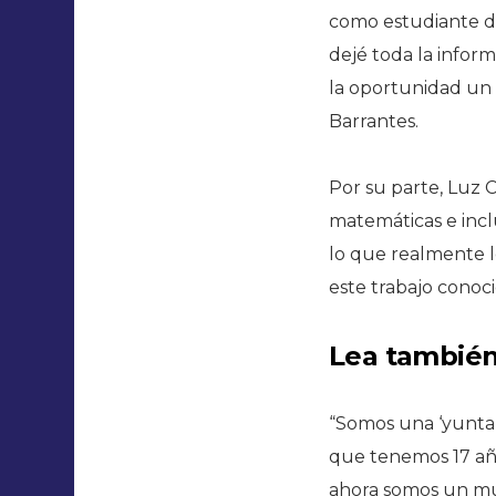
como estudiante de
dejé toda la infor
la oportunidad un 
Barrantes.
Por su parte, Luz 
matemáticas e incl
lo que realmente l
este trabajo conoc
Lea tambié
“Somos una ‘yunta’.
que tenemos 17 año
ahora somos un muy