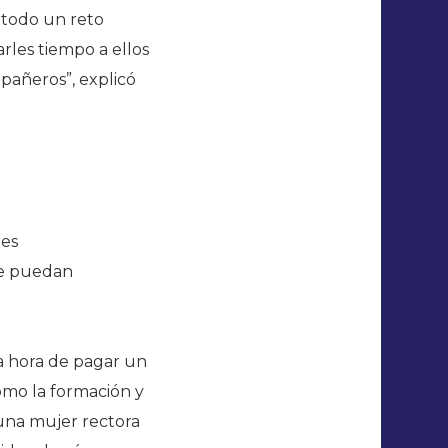
o todo un reto
rles tiempo a ellos
mpañeros”, explicó
res
ue puedan
la hora de pagar un
omo la formación y
 una mujer rectora